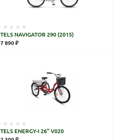
STELS NAVIGATOR 290 (2015)
7 890 ₽
STELS ENERGY-I 26" V020
2 300 ₽