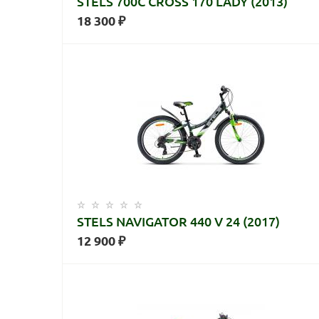
STELS 700C CROSS 170 LADY (2013)
18 300 ₽
STELS NAVIGATOR 440 V 24 (2017)
12 900 ₽