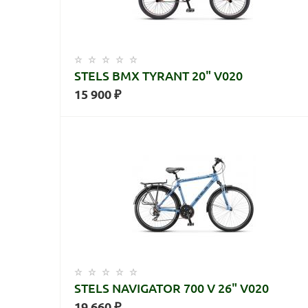
STELS BMX TYRANT 20" V020
15 900 ₽
STELS NAVIGATOR 700 V 26" V020
19 660 ₽