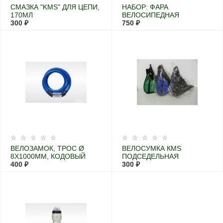
СМАЗКА "KMS" ДЛЯ ЦЕПИ,
НАБОР: ФАРА
170МЛ
ВЕЛОСИПЕДНАЯ
300 ₽
ПЕРЕДНЯЯ С
750 ₽
МЕНЯЮЩИМСЯ
ФОКУСОМ
ВЕЛОЗАМОК, ТРОС Ø
ВЕЛОСУМКА КМS
8X1000ММ, КОДОВЫЙ
ПОДСЕДЕЛЬНАЯ
400 ₽
300 ₽