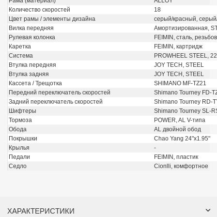
Рама (материал)
ALLOY
Количество скоростей
18
Цвет рамы / элементы дизайна
серый/красный, серый
Вилка передняя
Амортизированная, ST
Рулевая колонка
FEIMIN, сталь, резьбо
Каретка
FEIMIN, картридж
Система
PROWHEEL STEEL, 22/
Втулка передняя
JOY TECH, STEEL
Втулка задняя
JOY TECH, STEEL
Кассета / Трещотка
SHIMANO MF-TZ21
Передний переключатель скоростей
Shimano Tourney FD-T
Задний переключатель скоростей
Shimano Tourney RD-
Шифтеры
Shimano Tourney SL-R
Тормоза
POWER, AL V-типа
Обода
AL двойной обод
Покрышки
Chao Yang 24"x1.95"
Крылья
-
Педали
FEIMIN, пластик
Седло
Cionlli, комфортное
ХАРАКТЕРИСТИКИ