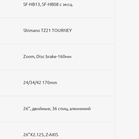
SF-HB13, SF-HB08 с эксц.
Shimano TZ21 TOURNEY
Zoom, Disc brake-160мм
24/34/42 170mm
26", двойные, 36 спиц, алюминий
26"X2.125, Z-AXIS