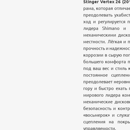
Stinger Vertex 26 (20
рама, которая отлича
преодолевать ухабис
ход и регулируется 
лидера Shimano и 
механическими диско
местности. Лёгкая и
прочность и надежнос
коррозии в сырую пог
большего комфорта пр
под ваш вес и стиль 
постоянное сцепле
преодолевает неровно
гору и быстро ехать
мирового лидера ком
механические дисков
безопасность и конт
«восьмерок» и служа
сцепления на покр
управляемости.