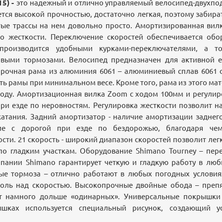
15) -
это надежный и отлично управляемый велосипед-двухпо
ется высокой прочностью, достаточно легкая, поэтому забира
тые трассы на нем довольно просто. Амортизированная ви
по жесткости. Переключение скоростей обеспечивается об
производится удобными курками-переключателями, а 
выми тормозами. Велосипед предназначен для активной 
 прочная рама из алюминия 6061 – алюминиевый сплав 6061 
ть рамы при минимальном весе. Кроме того, рама из этого ма
оду. Амортизационная вилка Zoom с ходом 100мм и регулир
и езде по неровностям. Регулировка жесткости позволит н
катания. Задний амортизатор - наличие амортизации заднег
ние с дорогой при езде по бездорожью, благодаря чем
сти. 21 скорость - широкий диапазон скоростей позволит лег
 по гладким участкам. Оборудование Shimano Tourney – пер
пании Shimano гарантирует четкую и гладкую работу в лю
ые тормоза – отлично работают в любых погодных условия
роль над скоростью. Высокопрочные двойные обода – преп
т намного дольше «одинарных». Универсальные покрышки 
ышках используется специальный рисунок, создающий у