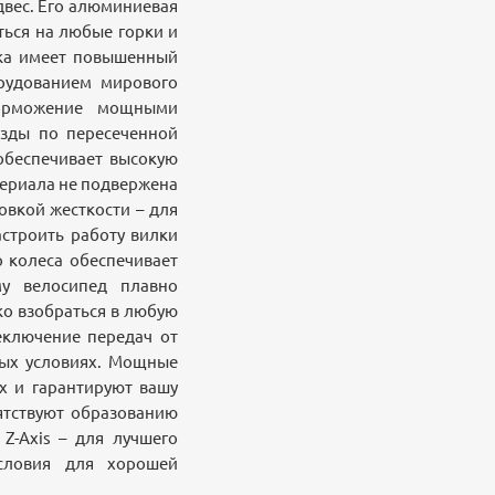
двес. Его алюминиевая
ться на любые горки и
лка имеет повышенный
орудованием мирового
торможение мощными
езды по пересеченной
обеспечивает высокую
териала не подвержена
овкой жесткости – для
астроить работу вилки
о колеса обеспечивает
у велосипед плавно
ко взобраться в любую
еключение передач от
бых условиях. Мощные
х и гарантируют вашу
ятствуют образованию
Z-Axis – для лучшего
словия для хорошей