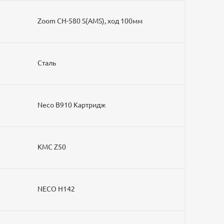
Zoom CH-580 S(AMS), ход 100мм
Сталь
Neco B910 Картридж
KMC Z50
NECO H142