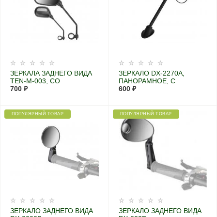
ЗЕРКАЛА ЗАДНЕГО ВИДА
ЗЕРКАЛО DX-2270A,
TEN-M-003, СО
ПАНОРАМНОЕ, С
СВЕТОВОЗВРАЩАТЕЛЯМИ,
700 ₽
КРЕПЛЕНИЕМ НА ШЛЕМ,
600 ₽
СТАЛЬНЫЕ ЧЁРНЫЕ,
РАЗДВИЖНОЕ
ПРАВОЕ И ЛЕВОЕ
ПОПУЛЯРНЫЙ ТОВАР
ПОПУЛЯРНЫЙ ТОВАР
ЗЕРКАЛО ЗАДНЕГО ВИДА
ЗЕРКАЛО ЗАДНЕГО ВИДА