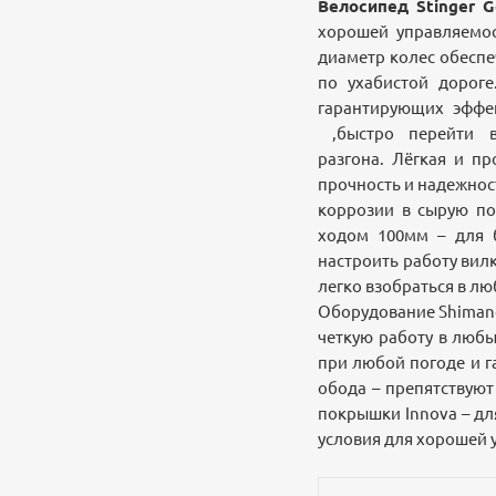
Велосипед Stinger Ge
хорошей управляемос
диаметр колес обеспе
по ухабистой дороге
гарантирующих эффек
,быстро перейти в
разгона. Лёгкая и п
прочность и надежнос
коррозии в сырую по
ходом 100мм – для б
настроить работу вилк
легко взобраться в лю
Оборудование Shimano
четкую работу в люб
при любой погоде и г
обода – препятствую
покрышки Innova – дл
условия для хорошей 