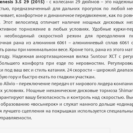
nesis 3.5 29 (2015)
- с колесами 29 дюймов – это надежны
тью, предназначенный для дальних прогулок по любой ме
чивает, комфортное и динамичное передвижение, как по ровн
. Этот велосипед отличает наличие мощных дисковых ме
тивное торможение в любых условиях. Удобные курки-пе
 необходимый скоростной режим для преодоления п
рочная рама из алюминия 6061 – алюминиевый сплав 6061 
ть рамы при минимальном весе. Кроме того, рама из этого ма
году. Надежная амортизационная вилка Suntour XCT с регу
ольшего комфорта при езде по неровностям. Регулировк
и под ваш вес и стиль катания. 24 скорости – широкий диапа
бую гору и быстро ехать по гладким участкам.
 Alivio – переключение передач от мирового лидера компани
ых условиях. Мощные механические дисковые тормоза Shiman
арантируют вашу безопасность и контроль над скоростью. 
т образованию «восьмерок» и служат намного дольше «одина
я лучшего сцепления на покрышках используется специальн
управляемости.