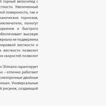
й горный велосипед с
стности. Увеличенный
ой поверхности, так и
ханических тормозов,
реключатели, помогут
одъемов и быстрого
обеспечивает высокую
териала не подвержена
лировкой жесткости и
а жесткости позволит
зон скоростей позволит
и Shimano гарантирует
o – отлично работают
Высокопрочные двойные
рных». Универсальные
ый рисунок, создающий