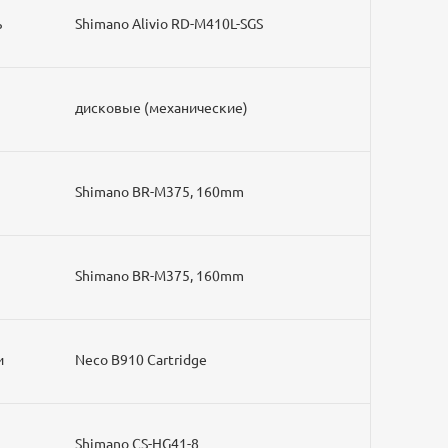
ь
Shimano Alivio RD-M410L-SGS
дисковые (механические)
Shimano BR-M375, 160mm
Shimano BR-M375, 160mm
и
Neco B910 Cartridge
Shimano CS-HG41-8