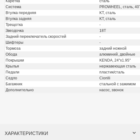
Каретка
сталь
Система
PROWHEEL, сталь, 40
Втулка передняя
KT, сталь
Втулка задняя
KT, сталь
Трещотка
-
Звездочка
18T
Задний переключатель скоростей
-
Шифтеры
-
Тормоза
задний ножной
Обода
алюминий, двойные
Покрышки
KENDA, 24''x1.95"
Крылья
нержавеющая сталь
Педали
пластик/сталь
Седло
Cionlli
Багажник
стальной с зажимом
Дополнительно
насос, звонок
ХАРАКТЕРИСТИКИ