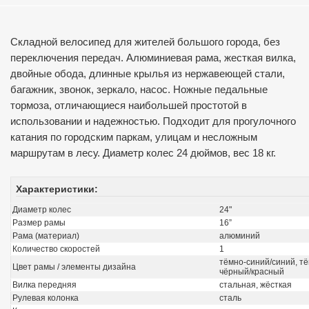
Складной велосипед для жителей большого города, без
переключения передач. Алюминиевая рама, жесткая вилка,
двойные обода, длинные крылья из нержавеющей стали,
багажник, звонок, зеркало, насос. Ножные педальные
тормоза, отличающиеся наибольшей простотой в
использовании и надежностью. Подходит для прогулочного
катания по городским паркам, улицам и несложным
маршрутам в лесу. Диаметр колес 24 дюймов, вес 18 кг.
Характеристики:
Диаметр колес
24"
Размер рамы
16”
Рама (материал)
алюминий
Количество скоростей
1
тёмно-синий/синий, т
Цвет рамы / элементы дизайна
чёрный/красный
Вилка передняя
стальная, жёсткая
Рулевая колонка
сталь