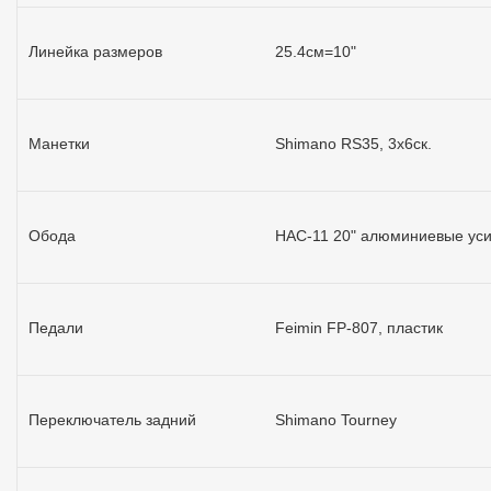
Линейка размеров
25.4см=10"
Манетки
Shimano RS35, 3x6ск.
Обода
HAC-11 20" алюминиевые ус
Педали
Feimin FP-807, пластик
Переключатель задний
Shimano Tourney