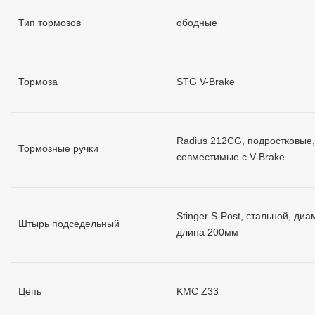
Тип тормозов
ободные
Тормоза
STG V-Brake
Radius 212CG, подростковые,
Тормозные ручки
совместимые с V-Brake
Stinger S-Post, стальной, диа
Штырь подседельный
длина 200мм
Цепь
KMC Z33