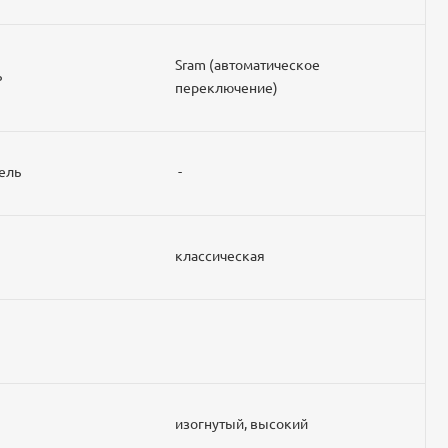
Sram (автоматическое
ь
переключение)
ель
-
классическая
изогнутый, высокий