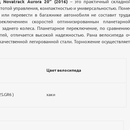
Novatrack Aurora 20’’ (2016)
– это практичный складной
стотой управления, компактностью и универсальностью. Поме
 или перевести в багажнике автомобиля не составит труд
ереключением скоростей оптимизированным планетарно
и заднего колеса. Планетарное переключение, по сравнению
тей, отличается высокой надежностью. Рама велосипеда оч
качественной легированной стали. Торможение осуществля
Цвет велосипеда
S.GR6 )
хаки