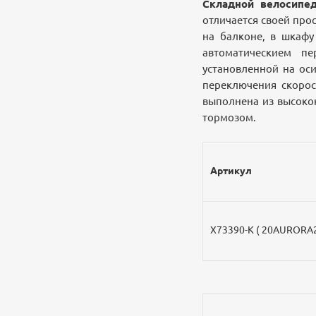
Складной велосипед 
отличается своей про
на балконе, в шкафу
автоматическием п
установленной на ос
переключения скорос
выполнена из высоко
тормозом.
Артикул
Х73390-К ( 20AURORA2