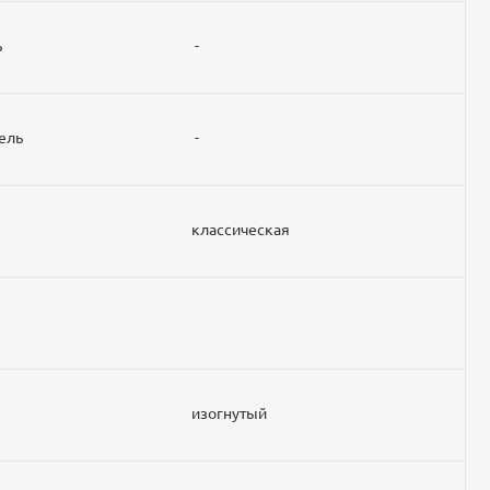
ь
-
ель
-
классическая
изогнутый