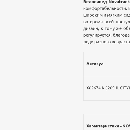
Велосипед Novatrack 
комфортабельности. В
широким и мягким сид
во время всей прогу
дизайн, к тому же об
регулируется, благод
леди разного возраста
Артикул
Х62674-К ( 26SHL.CITY.
Характеристики «NOV