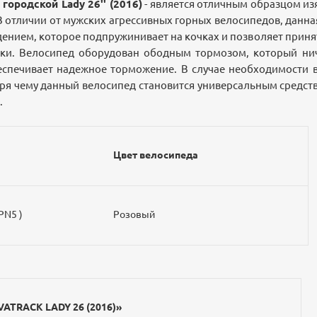
городской Lady 26'' (2016)
- является отличным образцом из
 отличии от мужских агрессивных горных велосипедов, данн
ением, которое подпружинивает на кочках и позволяет прин
лки. Велосипед оборудован ободным тормозом, который ни
еспечивает надежное торможение. В случае необходимости 
аря чему данный велосипед становится универсальным средс
.
Цвет велосипеда
PN5 )
Розовый
ATRACK LADY 26 (2016)»