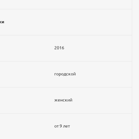
ки
2016
городской
женский
от 9 лет