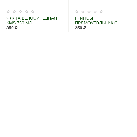
ФЛЯГА ВЕЛОСИПЕДНАЯ
ГРИПСЫ
KMS 750 МЛ
ПРЯМОУГОЛЬНИК С
350 ₽
ЦВЕТНОЙ ОКАНТОВКОЙ,
250 ₽
120 ММ, ВЕЛОСИПЕДНЫЕ