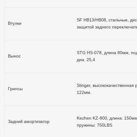
SF HB13/HB08, стальные, дис
Втулки
защитой заднего переключат
STG HS-078, длина 80мм, по
Вынос
диа. 25,4
Stinger, высококачественная 
Грипсы
122мм.
Kezhen KZ-800, длина: 150мм
Задний амортизатор
пружины: 750LBS