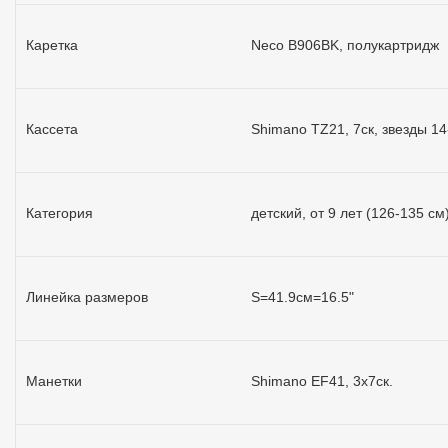
Каретка
Neco B906BK, полукартридж
Кассета
Shimano TZ21, 7ск, звезды 14
Категория
детский, от 9 лет (126-135 см
Линейка размеров
S=41.9см=16.5"
Манетки
Shimano EF41, 3x7ск.