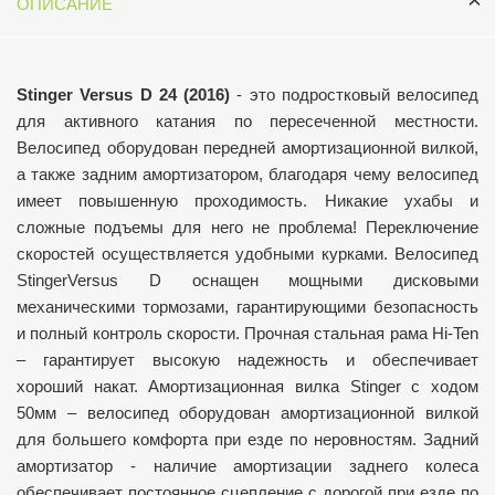
ОПИСАНИЕ
Stinger Versus D 24 (2016)
- э
то подростковый велосипед
для активного катания по пересеченной местности.
Велосипед оборудован передней амортизационной вилкой,
а также задним амортизатором, благодаря чему велосипед
имеет повышенную проходимость. Никакие ухабы и
сложные подъемы для него не проблема! Переключение
скоростей осуществляется удобными курками. Велосипед
StingerVersus D оснащен мощными дисковыми
механическими тормозами, гарантирующими безопасность
и полный контроль скорости.
Прочная стальная рама Hi-Ten
– гарантирует высокую надежность и обеспечивает
хороший накат.
Амортизационная вилка Stinger с ходом
50мм – велосипед оборудован амортизационной вилкой
для большего комфорта при езде по неровностям.
Задний
амортизатор - наличие амортизации заднего колеса
обеспечивает постоянное сцепление с дорогой при езде по