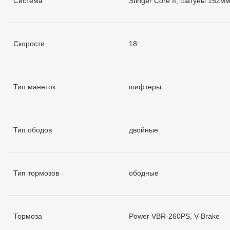
Система
Stinger Core II, шатуны 152мм
Скорости
18
Тип манеток
шифтеры
Тип ободов
двойные
Тип тормозов
ободные
Тормоза
Power VBR-260PS, V-Brake