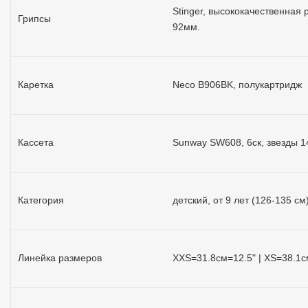
Stinger, высококачественная 
Грипсы
92мм.
Каретка
Neco B906BK, полукартридж
Кассета
Sunway SW608, 6ск, звезды 1
Категория
детский, от 9 лет (126-135 см
Линейка размеров
XXS=31.8см=12.5" | XS=38.1с