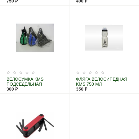
ПЕРЕДНЯЯ С
750 ₽
400 ₽
МЕНЯЮЩИМСЯ
ФОКУСОМ
ВЕЛОСУМКА КМS
ФЛЯГА ВЕЛОСИПЕДНАЯ
ПОДСЕДЕЛЬНАЯ
KMS 750 МЛ
300 ₽
350 ₽