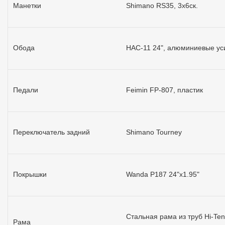
Манетки
Shimano RS35, 3x6ск.
Обода
HAC-11 24", алюминиевые у
Педали
Feimin FP-807, пластик
Переключатель задний
Shimano Tourney
Покрышки
Wanda P187 24"x1.95"
Стальная рама из труб Hi-Ten
Рама