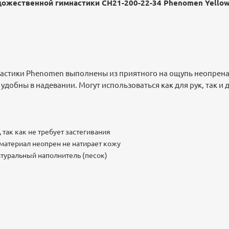
ожественной гимнастики CH21-200-22-34 Phenomen Yellow
астики Phenomen выполнены из приятного на ощупь неопрена
 удобны в надевании. Могут использоваться как для рук, так и д
 так как не требует застегивания
материал неопрен не натирает кожу
туральный наполнитель (песок)