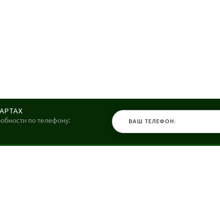
КАРТАХ
робности по телефону:
КАТАЛОГ
НАШИ МАГ
Велосипеды
Stels36 на Хо
Гироскутеры
Политика обр