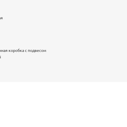
ая
нная коробка с подвесом
й