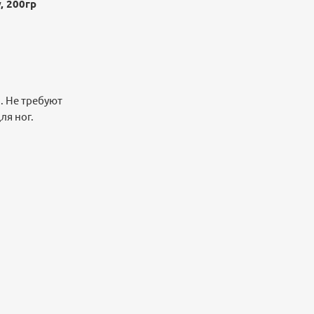
, 200гр
. Не требуют
ля ног.