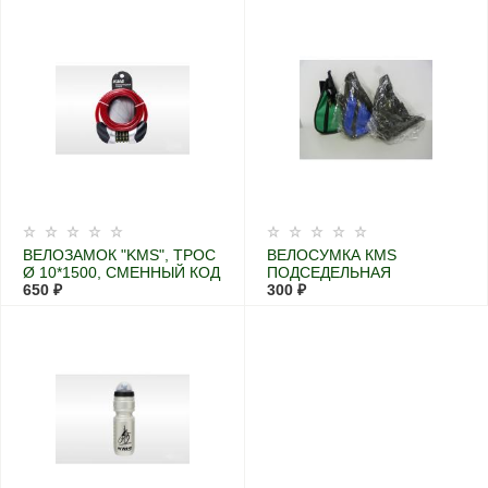
ВЕЛОЗАМОК "KMS", ТРОС
ВЕЛОСУМКА КМS
Ø 10*1500, СМЕННЫЙ КОД
ПОДСЕДЕЛЬНАЯ
С ПОДСВЕТКОЙ
650 ₽
300 ₽