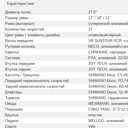
Характеристики:
Диаметр колес
27.5"
Размер рамы
17” / 19” / 21”
Рама (материал)
суперлегкий алюмини
Количество скоростей
27
Цвет рамы / элементы дизайна
оливковый/чёрный
Вилка передняя
SR SUNTOUR XCR, хо
Рулевая колонка
NECO, алюминий/стал
Каретка
CHINHUAR, картридж
Система
FSA, алюминий, 22/32
Втулка передняя
JOY TECH, алюминий
Втулка задняя
JOY TECH, алюминий
Кассета / Трещотка
SHIMANO Altus, CS-H
Передний переключатель скоростей
SHIMANO Alivio, FD-T
Задний переключатель скоростей
SHIMANO Deore, RD-
Шифтеры
SHIMANO Deore, SL-M
Тормоза
SHIMANO, гидравличе
Обода
WEINMANN, алюминий
Покрышки
CHAO YANG, 27.5"x2.0
Крылья
пластик
Педали
WELLGO, алюминий
Седло
Velo