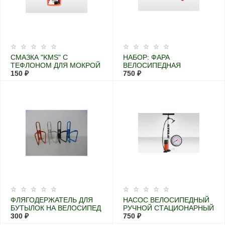
СМАЗКА "KMS" С
НАБОР: ФАРА
ТЕФЛОНОМ ДЛЯ МОКРОЙ
ВЕЛОСИПЕДНАЯ
ПОГОДЫ, 100МЛ
150 ₽
ПЕРЕДНЯЯ С
750 ₽
МЕНЯЮЩИМСЯ
ФОКУСОМ
ФЛЯГОДЕРЖАТЕЛЬ ДЛЯ
НАСОС ВЕЛОСИПЕДНЫЙ
БУТЫЛОК НА ВЕЛОСИПЕД
РУЧНОЙ СТАЦИОНАРНЫЙ
300 ₽
STELS
750 ₽