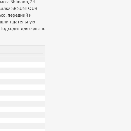
асса Shimano, 24
 вилка SR SUNTOUR
co, передний и
рошли тщательную
 Подходит для езды по