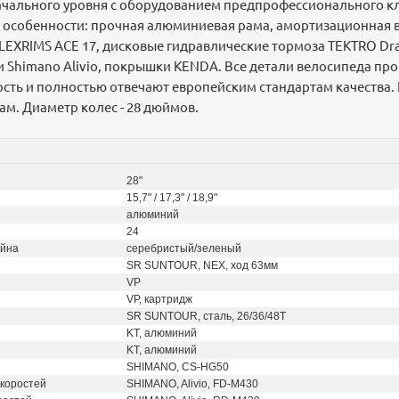
чального уровня с оборудованием предпрофессионального кл
е особенности: прочная алюминиевая рама, амортизационная
LEXRIMS ACE 17, дисковые гидравлические тормоза TEKTRO Dra
 Shimano Alivio, покрышки KENDA. Все детали велосипеда п
ость и полностью отвечают европейским стандартам качества.
ам. Диаметр колес - 28 дюймов.
28"
15,7" / 17,3" / 18,9"
алюминий
24
айна
серебристый/зеленый
SR SUNTOUR, NEX, ход 63мм
VP
VP, картридж
SR SUNTOUR, сталь, 26/36/48T
KT, алюминий
KT, алюминий
SHIMANO, CS-HG50
коростей
SHIMANO, Alivio, FD-M430