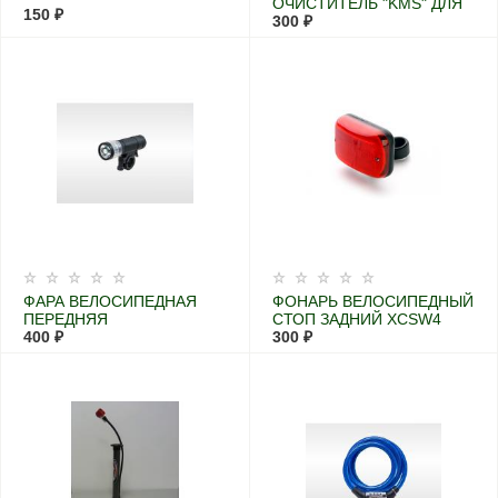
ОЧИСТИТЕЛЬ "KMS" ДЛЯ
150 ₽
ЦЕПИ, 170МЛ
300 ₽
ФАРА ВЕЛОСИПЕДНАЯ
ФОНАРЬ ВЕЛОСИПЕДНЫЙ
ПЕРЕДНЯЯ
СТОП ЗАДНИЙ XCSW4
400 ₽
300 ₽