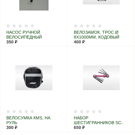
НАСОС РУЧНОЙ
ВЕЛОЗАМОК, ТРОС Ø
ВЕЛОСИПЕДНЫЙ
8X1000ММ, КОДОВЫЙ
РОМАШКА
350 ₽
400 ₽
ВЕЛОСУМКА КМS, НА
НАБОР
РУЛЬ
ШЕСТИГРАННИКОВ SC-
300 ₽
138М2 2-3-4-5-6 +2
650 ₽
ОТВЕРТКИ ХРОМ