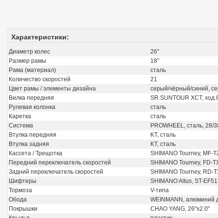
Характеристики:
Диаметр колес
26"
Размер рамы
18”
Рама (материал)
сталь
Количество скоростей
21
Цвет рамы / элементы дизайна
серый/чёрный/синий, с
Вилка передняя
SR SUNTOUR XCT, ход 
Рулевая колонка
сталь
Каретка
сталь
Система
PROWHEEL, сталь, 28/3
Втулка передняя
KT, сталь
Втулка задняя
KT, сталь
Кассета / Трещотка
SHIMANO Tourney, MF-T
Передний переключатель скоростей
SHIMANO Tourney, FD-T
Задний переключатель скоростей
SHIMANO Tourney, RD-
Шифтеры
SHIMANO Altus, ST-EF51
Тормоза
V-типа
Обода
WEINMANN, алюминий 
Покрышки
CHAO YANG, 26"x2.0"