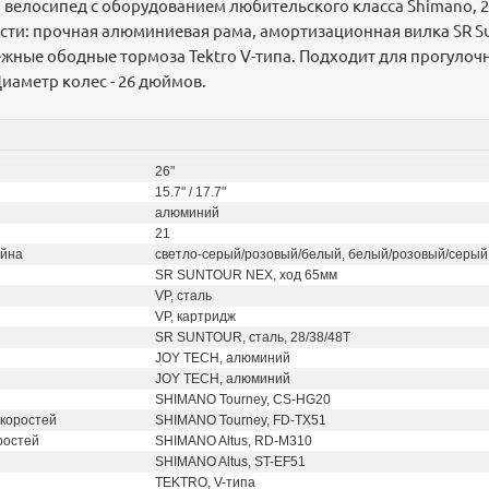
велосипед с оборудованием любительского класса Shimano, 2
сти: прочная алюминиевая рама, амортизационная вилка SR S
жные ободные тормоза Tektro V-типа. Подходит для прогулоч
иаметр колес - 26 дюймов.
26"
15.7" / 17.7"
алюминий
21
айна
светло-серый/розовый/белый, белый/розовый/серый
SR SUNTOUR NEX, ход 65мм
VP, сталь
VP, картридж
SR SUNTOUR, сталь, 28/38/48T
JOY TECH, алюминий
JOY TECH, алюминий
SHIMANO Tourney, CS-HG20
коростей
SHIMANO Tourney, FD-TX51
ростей
SHIMANO Altus, RD-M310
SHIMANO Altus, ST-EF51
TEKTRO, V-типа