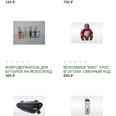
ПОГОДЫ, 100МЛ
150 ₽
ПЕРЕДНЯЯ С
750 ₽
МЕНЯЮЩИМСЯ
ФОКУСОМ
ФЛЯГОДЕРЖАТЕЛЬ ДЛЯ
ВЕЛОЗАМОК "KMS", ТРОС
БУТЫЛОК НА ВЕЛОСИПЕД
Ø 10*1500, СМЕННЫЙ КОД
300 ₽
С ПОДСВЕТКОЙ
650 ₽