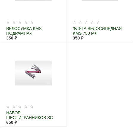
ВЕЛОСУМКА КМS,
ФЛЯГА ВЕЛОСИПЕДНАЯ
ПОДРАМНАЯ
KMS 750 МЛ
350 ₽
350 ₽
НАБОР
ШЕСТИГРАННИКОВ SC-
138М2 2-3-4-5-6 +2
650 ₽
ОТВЕРТКИ ХРОМ