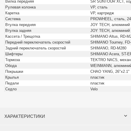
Вилка передняя
SR SUNTOUR XCT, хо
Рулевая колонка
VP, сталь
Каретка
VP, картридж
Система
PROWHEEL, сталь, 24
Втулка передняя
JOY TECH, алюминий
Втулка задняя
JOY TECH, алюминий
Кассета / Трещотка
SHIMANO Altus, RD-M
Передний переключатель скоростей
SHIMANO Tourney, FD
Задний переключатель скоростей
SHIMANO, RD-M280
Шифтеры
SHIMANO Acera, ST-E
Тормоза
TEKTRO NACS, механи
Обода
WEINMANN, алюминий
Покрышки
CHAO YANG, 26"x2.1"
Крылья
пластик
Педали
пластик
Седло
Velo
ХАРАКТЕРИСТИКИ