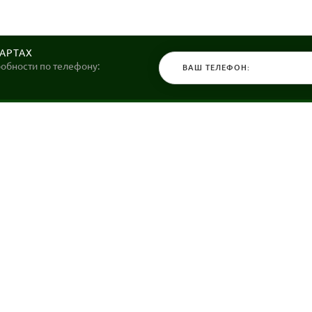
КАРТАХ
робности по телефону:
КАТАЛОГ
НАШИ МАГ
Велосипеды
Stels36 на Хо
Гироскутеры
Политика обр
Самокаты
Электросамокаты и Электровелосипеды
Зимние товары