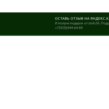
ОСТАВЬ ОТЗЫВ НА ЯНДЕКС.
И получи подарок от stels36. Под
+7(920)444-64-89
STELS36
Велосипеды в Воронеже. ДОСТАВКА до Вашего дома
в Воронеже в день заказа!
2026, Stels36. Интернет магазин велотехники