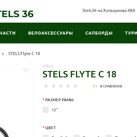
Stels36 на Хользунова 48А
ЧАСТИ
ВЕЛОАКСЕССУАРЫ
САПБОРДЫ
ТУР
STELS Flyte C 18
STELS
STELS FLYTE C 18
В СРАВНЕНИЕ
*
РАЗМЕР РАМЫ
12"
*
ЦВЕТ