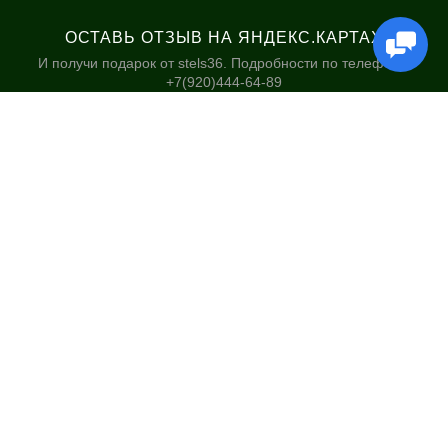
ОСТАВЬ ОТЗЫВ НА ЯНДЕКС.КАРТАХ
И получи подарок от stels36. Подробности по телефону:
+7(920)444-64-89
КАТАЛОГ
НАШИ МАГАЗИНЫ
Велосипеды
Stels36 на Хользунова 48А
Гироскутеры
Политика обработки
персональных данных
Самокаты
Электросамокаты и
Электровелосипеды