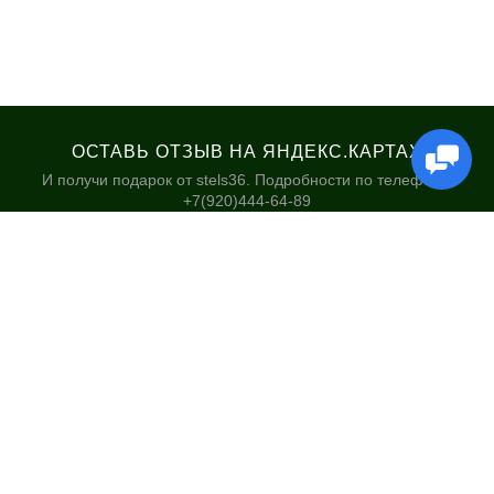
ОСТАВЬ ОТЗЫВ НА ЯНДЕКС.КАРТАХ
И получи подарок от stels36. Подробности по телефону:
+7(920)444-64-89
КАТАЛОГ
НАШИ МАГАЗИНЫ
Велосипеды
Stels36 на Хользунова 48А
Гироскутеры
Политика обработки