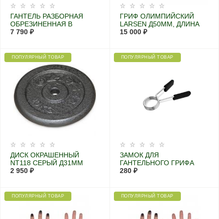
ГАНТЕЛЬ РАЗБОРНАЯ
ГРИФ ОЛИМПИЙСКИЙ
ОБРЕЗИНЕННАЯ В
LARSEN Д50ММ, ДЛИНА
КОРОБКЕ STARFIT DB-716
7 790 ₽
2,2М, МАКС.ВЕС 450КГ + 2
15 000 ₽
29,5 КГ.
ЗАМКА
ПОПУЛЯРНЫЙ ТОВАР
ПОПУЛЯРНЫЙ ТОВАР
ДИСК ОКРАШЕННЫЙ
ЗАМОК ДЛЯ
NT118 СЕРЫЙ Д31ММ
ГАНТЕЛЬНОГО ГРИФА
20КГ
2 950 ₽
EZC-25
280 ₽
ПОПУЛЯРНЫЙ ТОВАР
ПОПУЛЯРНЫЙ ТОВАР