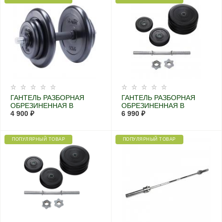
ГАНТЕЛЬ РАЗБОРНАЯ
ГАНТЕЛЬ РАЗБОРНАЯ
ОБРЕЗИНЕННАЯ В
ОБРЕЗИНЕННАЯ В
КОРОБКЕ DB-712
4 900 ₽
КОРОБКЕ STARFIT DB-716
6 990 ₽
25,5 КГ.
ПОПУЛЯРНЫЙ ТОВАР
ПОПУЛЯРНЫЙ ТОВАР