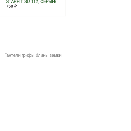
STARFIT SU-112, СЕРЫЙ/
МЯТНЫЙ/ЖЕЛТЫЙ (XS)
750 ₽
Гантели грифы блины замки