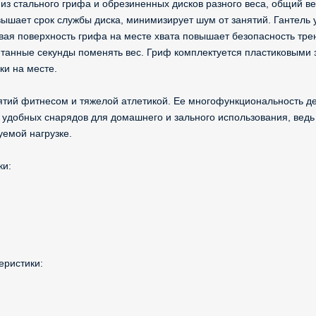
из стального грифа и обрезиненных дисков разного веса, общий вес
ышает срок службы диска, минимизирует шум от занятий. Гантель у
ая поверхность грифа на месте хвата повышает безопасность тре
итанные секунды поменять вес. Гриф комплектуется пластиковыми 
ки на месте.
ятий фитнесом и тяжелой атлетикой. Ее многофункциональность д
 удобных снарядов для домашнего и зального использования, ведь
уемой нагрузке.
ки:
еристики: