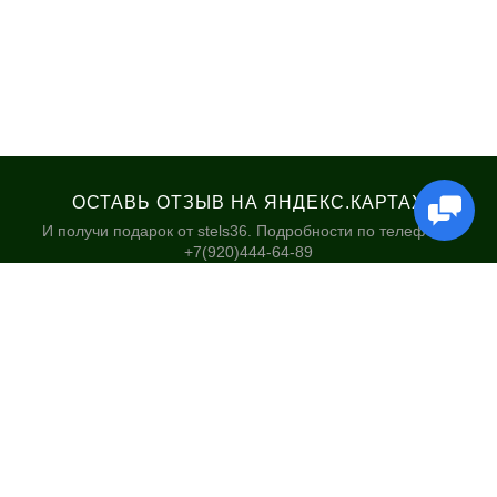
ОСТАВЬ ОТЗЫВ НА ЯНДЕКС.КАРТАХ
И получи подарок от stels36. Подробности по телефону:
+7(920)444-64-89
КАТАЛОГ
НАШИ МАГАЗИНЫ
Велосипеды
Stels36 на Хользунова 48А