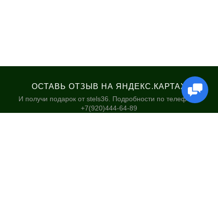
ОСТАВЬ ОТЗЫВ НА ЯНДЕКС.КАРТАХ
И получи подарок от stels36. Подробности по телефону:
+7(920)444-64-89
КАТАЛОГ
НАШИ МАГАЗИНЫ
Велосипеды
Stels36 на Хользунова 48А