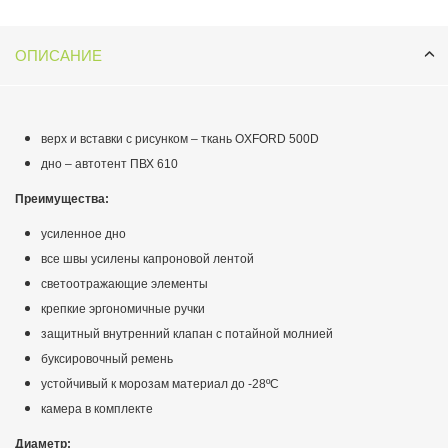
ОПИСАНИЕ
верх и вставки с рисунком – ткань OXFORD 500D
дно – автотент ПВХ 610
Преимущества:
усиленное дно
все швы усилены капроновой лентой
светоотражающие элементы
крепкие эргономичные ручки
защитный внутренний клапан с потайной молнией
буксировочный ремень
устойчивый к морозам материал до -28ºС
камера в комплекте
Диаметр: