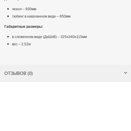
чехол – 930мм
тюбинг в накачанном виде – 850мм
Габаритные размеры:
в сложенном виде (ДхШхВ) – 325х340х115мм
вес – 2,52кг
ОТЗЫВОВ (0)