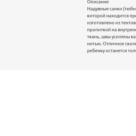
Описание
Надувные санки (тюбин
которой находится пр
изготовлено из тенто
пропиткой на внутрене
ткань, швы усилены к
нитью. Отличное сколь
ребенку останется тол