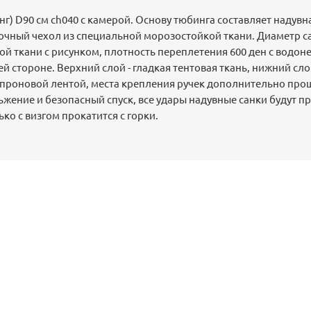
г) D90 см ch040 с камерой. Основу тюбинга составляет надувн
очный чехол из специальной морозостойкой ткани. Диаметр са
вой ткани с рисунком, плотность переплетения 600 ден с водо
й стороне. Верхний слой - гладкая тентовая ткань, нижний слой
апроновой лентой, места крепления ручек дополнительно пр
жение и безопасный спуск, все удары надувные санки будут пр
ько с визгом прокатится с горки.