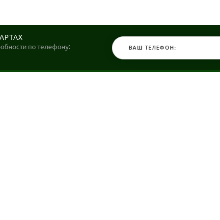
КАРТАХ
робности по телефону:
КАТАЛОГ
НАШИ МАГ
Велосипеды
Stels36 на Хо
Гироскутеры
Политика обр
Самокаты
Электросамокаты и Электровелосипеды
Зимние товары