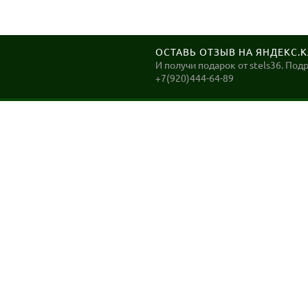
ОСТАВЬ ОТЗЫВ НА ЯНДЕКС.
И получи подарок от stels36. Под
+7(920)444-64-89
STELS36
Велосипеды в Воронеже. ДОСТАВКА до Вашего дома
в Воронеже в день заказа!
2026, Stels36. Интернет магазин велотехники