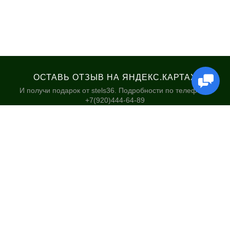
ОСТАВЬ ОТЗЫВ НА ЯНДЕКС.КАРТАХ
И получи подарок от stels36. Подробности по телефону:
+7(920)444-64-89
КАТАЛОГ
НАШИ МАГАЗИНЫ
Велосипеды
Stels36 на Хользунова 48А