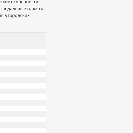
еские особенности:
е педальные тормоза,
я в городских