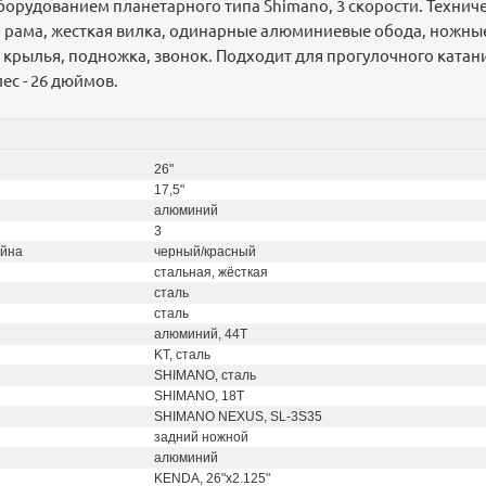
борудованием планетарного типа Shimano, 3 скорости. Технич
рама, жесткая вилка, одинарные алюминиевые обода, ножны
 крылья, подножка, звонок. Подходит для прогулочного катани
ес - 26 дюймов.
26"
17,5"
алюминий
3
айна
черный/красный
стальная, жёсткая
сталь
сталь
алюминий, 44T
KT, сталь
SHIMANO, сталь
SHIMANO, 18T
SHIMANO NEXUS, SL-3S35
задний ножной
алюминий
KENDA, 26"x2.125"