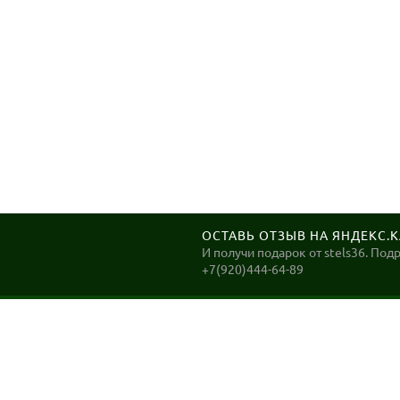
ОСТАВЬ ОТЗЫВ НА ЯНДЕКС.
И получи подарок от stels36. Под
+7(920)444-64-89
STELS36
Велосипеды в Воронеже. ДОСТАВКА до Вашего дома