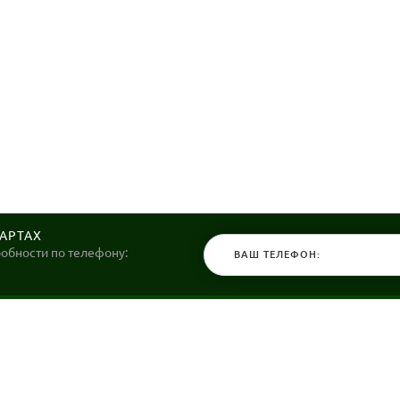
КАРТАХ
робности по телефону:
КАТАЛОГ
НАШИ МАГ
Велосипеды
Stels36 на Хо