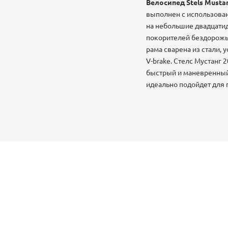
Велосипед Stels Musta
выполнен с использован
на небольшие двадцатид
покорителей бездорожья 
рама сварена из стали,
V-brake. Стелс Мустанг 
быстрый и маневренный
идеально подойдет для 