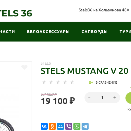
Stels36 на Хользунова 48А
ЧАСТИ
ВЕЛОАКСЕССУАРЫ
САПБОРДЫ
ТУР
STELS
STELS MUSTANG V 20
В СРАВНЕНИЕ
22 600 ₽
19 100 ₽
К