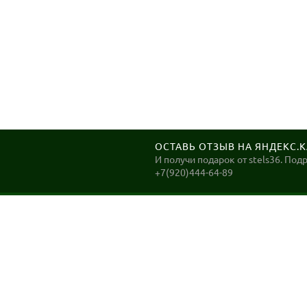
ОСТАВЬ ОТЗЫВ НА ЯНДЕКС.
И получи подарок от stels36. Под
+7(920)444-64-89
STELS36
Велосипеды в Воронеже. ДОСТАВКА до Вашего дома
в Воронеже в день заказа!