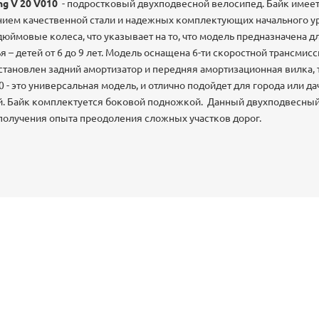
ng V 20 V010
- подростковый двухподвесной велосипед. Байк имеет
ием качественной стали и надежных комплектующих начального ур
юймовые колеса, что указывает на то, что модель предназначена 
– детей от 6 до 9 лет. Модель оснащена 6-ти скоростной трансмисс
 установлен задний амортизатор и передняя амортизационная вилка,
20 - это универсальная модель, и отлично подойдет для города или д
. Байк комплектуется боковой подножкой. Данный двухподвесны
получения опыта преодоления сложных участков дорог.