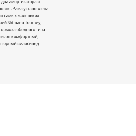
 два амортизатора и
овня. Рама установлена
для самых маленьких
ией Shimano Tourney,
 тормоза ободного типа
ачи, он комфортный,
й горный велосипед