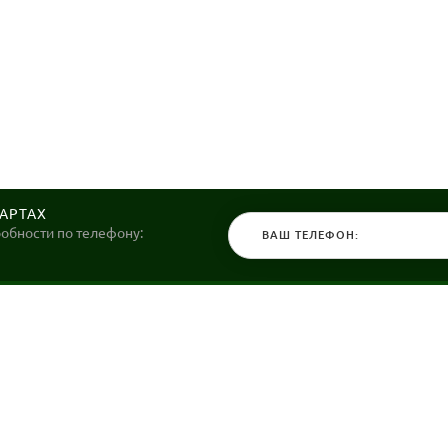
КАРТАХ
робности по телефону:
КАТАЛОГ
НАШИ МАГ
Велосипеды
Stels36 на Хо
Гироскутеры
Политика обр