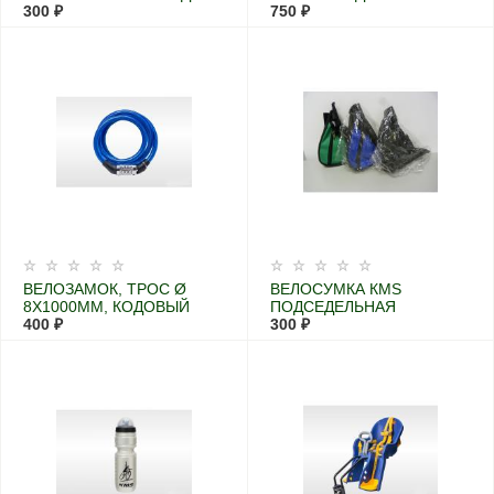
ЦЕПИ, 170МЛ
300 ₽
ПЕРЕДНЯЯ С
750 ₽
МЕНЯЮЩИМСЯ
ФОКУСОМ
ВЕЛОЗАМОК, ТРОС Ø
ВЕЛОСУМКА КМS
8X1000ММ, КОДОВЫЙ
ПОДСЕДЕЛЬНАЯ
400 ₽
300 ₽