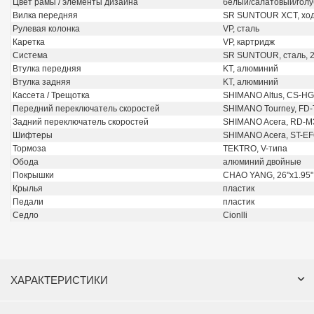
Цвет рамы / элементы дизайна
белый/салатовый/гол
Вилка передняя
SR SUNTOUR XCT, хо
Рулевая колонка
VP, сталь
Каретка
VP, картридж
Система
SR SUNTOUR, сталь, 2
Втулка передняя
KT, алюминий
Втулка задняя
KT, алюминий
Кассета / Трещотка
SHIMANO Altus, CS-H
Передний переключатель скоростей
SHIMANO Tourney, FD
Задний переключатель скоростей
SHIMANO Acera, RD-M
Шифтеры
SHIMANO Acera, ST-EF
Тормоза
TEKTRO, V-типа
Обода
алюминий двойные
Покрышки
CHAO YANG, 26"x1.95"
Крылья
пластик
Педали
пластик
Седло
Cionlli
ХАРАКТЕРИСТИКИ