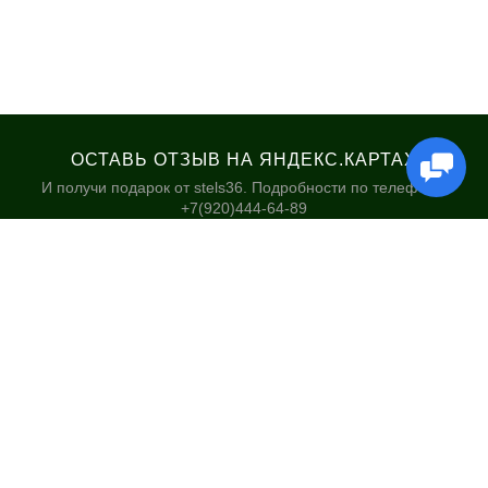
ОСТАВЬ ОТЗЫВ НА ЯНДЕКС.КАРТАХ
И получи подарок от stels36. Подробности по телефону:
+7(920)444-64-89
КАТАЛОГ
НАШИ МАГАЗИНЫ
Велосипеды
Stels36 на Хользунова 48А
Гироскутеры
Политика обработки