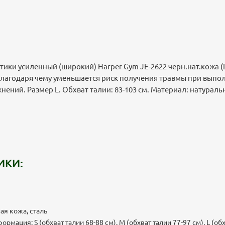
тики усиленный (широкий) Harper Gym JE-2622 черн.нат.кожа (
благодаря чему уменьшается риск получения травмы при выпо
ений. Размер L. Обхват талии: 83-103 cм. Материал: натуральн
ИКИ:
ая кожа, сталь
мация: S (обхват талии 68-88 см), М (обхват талии 77-97 см), L (обх