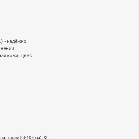
L) - надёжно
лнении
ая кожа. Цвет:
ват талии 83-103 см), XL