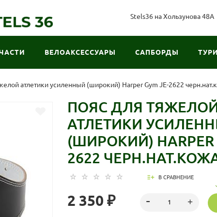
Stels36 на Хользунова 48А
ЧАСТИ
ВЕЛОАКСЕССУАРЫ
САПБОРДЫ
ТУР
желой атлетики усиленный (широкий) Harper Gym JE-2622 черн.нат.к
ПОЯС ДЛЯ ТЯЖЕЛО
АТЛЕТИКИ УСИЛЕН
(ШИРОКИЙ) HARPER 
2622 ЧЕРН.НАТ.КОЖА
В СРАВНЕНИЕ
2 350 ₽