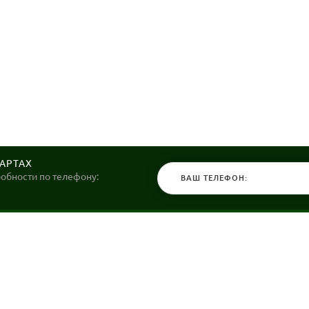
КАРТАХ
робности по телефону:
КАТАЛОГ
НАШИ МАГ
Велосипеды
Stels36 на Хо
Гироскутеры
Политика обр