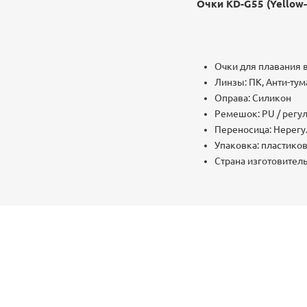
Очки KD-G55 (Yellow-
Очки для плавания в
Линзы: ПК, Анти-тум
Оправа: Силикон
Ремешок: PU / рег
Переносица: Нерег
Упаковка: пластико
Страна изготовитель