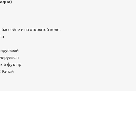
aqua)
 бассейне и на открытой воде.
ан
улируемый
улируемая
вый футляр
: Китай