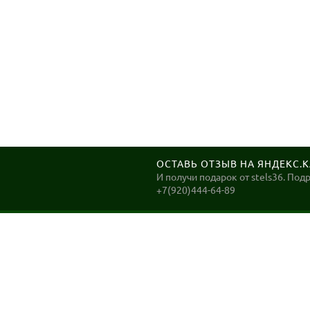
ОСТАВЬ ОТЗЫВ НА ЯНДЕКС.
И получи подарок от stels36. Под
+7(920)444-64-89
STELS36
Велосипеды в Воронеже. ДОСТАВКА до Вашего дома
в Воронеже в день заказа!