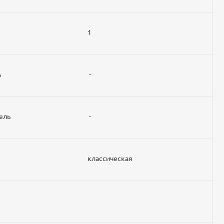
1
ь
-
ель
-
классическая