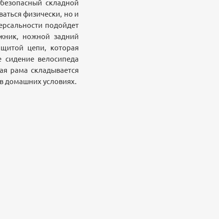
безопасный складной
ваться физически, но и
версальности подойдет
ажник, ножной задний
ащитой цепи, которая
е сидение велосипеда
ная рама складывается
 в домашних условиях.