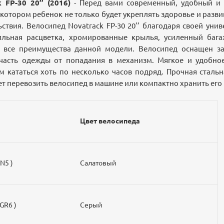
 FP-30 20’’
(2016)
- Перед вами cовременный, удобный и 
 котором ребенок не только будет укреплять здоровье и разви
ствия. Велосипед Novatrack FP-30 20’’ благодаря своей уни
тильная расцветка, хромированные крылья, усиленный баг
 все преимущества данной модели. Велосипед оснащен з
асть одежды от попадания в механизм. Мягкое и удобно
 кататься хоть по несколько часов подряд. Прочная сталь
ет перевозить велосипед в машине или компактно хранить его
Цвет велосипеда
N5 )
Салатовый
GR6 )
Серый