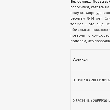
Велосипед Novatrack
велосипед, катаясь на
получит море удоволь
ребятам 8-14 лет. С
тормоз – это еще не
обезопасит нижнюю ч
позволит с комфортом
пополам, что позволя
Артикул
Х51907-К ( 20FFP301.G
Х52034-1К ( 20FFP301.