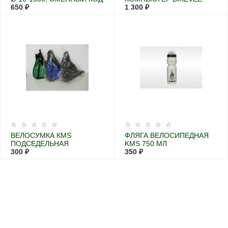
С ПОДСВЕТКОЙ
650 ₽
1 300 ₽
ВЕЛОСУМКА КМS
ФЛЯГА ВЕЛОСИПЕДНАЯ
ПОДСЕДЕЛЬНАЯ
KMS 750 МЛ
300 ₽
350 ₽