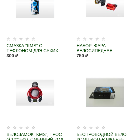
СМАЗКА "KMS" С
НАБОР: ФАРА
ТЕФЛОНОМ ДЛЯ СУХИХ
ВЕЛОСИПЕДНАЯ
ПОГОДНЫХ УСЛОВИЙ,
300 ₽
ПЕРЕДНЯЯ С
750 ₽
170МЛ
МЕНЯЮЩИМСЯ
ФОКУСОМ
ВЕЛОЗАМОК "KMS", ТРОС
БЕСПРОВОДНОЙ ВЕЛО
Ø 10*1500, СМЕННЫЙ КОД
КОМПЬЮТЕР BIKEVEE