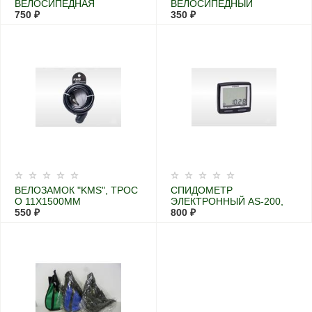
ВЕЛОСИПЕДНАЯ
ВЕЛОСИПЕДНЫЙ
ПЕРЕДНЯЯ С
750 ₽
РОМАШКА
350 ₽
МЕНЯЮЩИМСЯ
ФОКУСОМ
ВЕЛОЗАМОК "KMS", ТРОС
СПИДОМЕТР
O 11X1500ММ
ЭЛЕКТРОННЫЙ AS-200,
550 ₽
ASSIZE
800 ₽