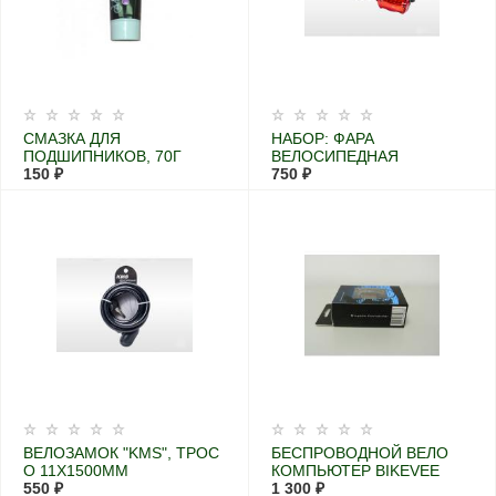
СМАЗКА ДЛЯ
НАБОР: ФАРА
ПОДШИПНИКОВ, 70Г
ВЕЛОСИПЕДНАЯ
150 ₽
ПЕРЕДНЯЯ С
750 ₽
МЕНЯЮЩИМСЯ
ФОКУСОМ
ВЕЛОЗАМОК "KMS", ТРОС
БЕСПРОВОДНОЙ ВЕЛО
O 11X1500ММ
КОМПЬЮТЕР BIKEVEE
550 ₽
1 300 ₽