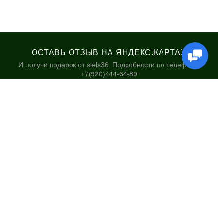
ОСТАВЬ ОТЗЫВ НА ЯНДЕКС.КАРТАХ
И получи подарок от stels36. Подробности по телефону:
+7(920)444-64-89
КАТАЛОГ
НАШИ МАГАЗИНЫ
Велосипеды
Stels36 на Хользунова 48А
Гироскутеры
Политика обработки
персональных данных
Самокаты