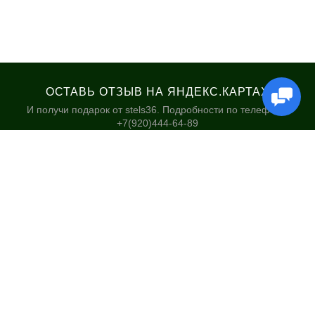
ОСТАВЬ ОТЗЫВ НА ЯНДЕКС.КАРТАХ
И получи подарок от stels36. Подробности по телефону:
+7(920)444-64-89
КАТАЛОГ
НАШИ МАГАЗИНЫ
Велосипеды
Stels36 на Хользунова 48А
Гироскутеры
Политика обработки