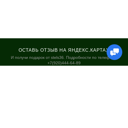
ОСТАВЬ ОТЗЫВ НА ЯНДЕКС.КАРТАХ
И получи подарок от stels36. Подробности по телефону:
+7(920)444-64-89
КАТАЛОГ
НАШИ МАГАЗИНЫ
Велосипеды
Stels36 на Хользунова 48А