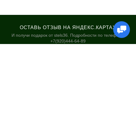
ОСТАВЬ ОТЗЫВ НА ЯНДЕКС.КАРТАХ
И получи подарок от stels36. Подробности по телефону:
+7(920)444-64-89
КАТАЛОГ
НАШИ МАГАЗИНЫ
Велосипеды
Stels36 на Хользунова 48А
Гироскутеры
Политика обработки
персональных данных
Самокаты