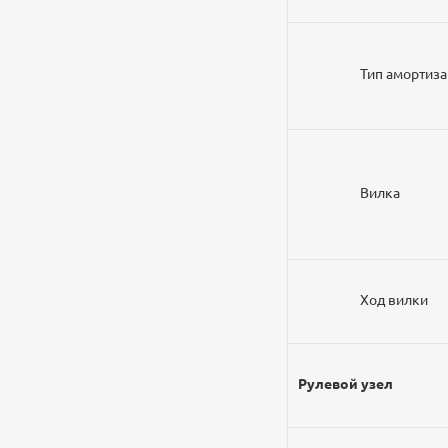
Тип амортиз
Вилка
Ход вилки
Рулевой узел