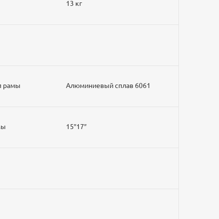
13 кг
ип рамы
Алюминиевый сплав 6061
амы
15″17″