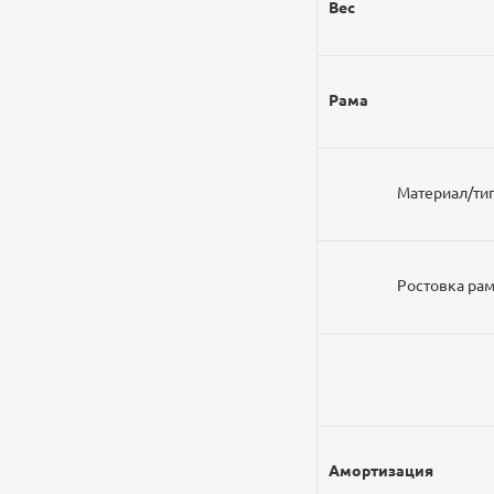
Вес
Рама
Материал/т
Ростовкa р
Амортизация