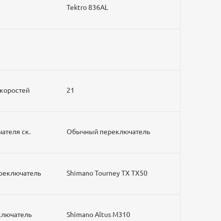
Tektro 836AL
скоростей
21
чателя ск.
Обычный переключатель
ереключатель
Shimano Tourney TX TX50
еключатель
Shimano Altus M310