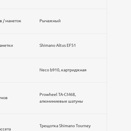
в / манеток
Рычажный
манетки
Shimano Altus EF51
Neco b910, картриджная
Prowheel TA-CM68,
тунов
алюминиевые шатуны
Трещотка Shimano Tourney
кассета