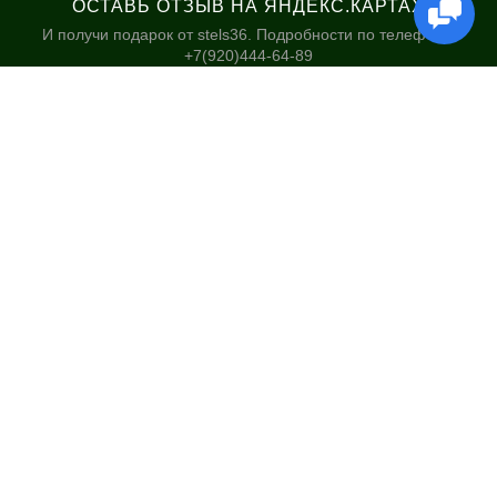
ОСТАВЬ ОТЗЫВ НА ЯНДЕКС.КАРТАХ
И получи подарок от stels36. Подробности по телефону:
+7(920)444-64-89
КАТАЛОГ
НАШИ МАГАЗИНЫ
Велосипеды
Stels36 на Хользунова 48А
Гироскутеры
Политика обработки
персональных данных
Самокаты
Электросамокаты и
Электровелосипеды
Зимние товары