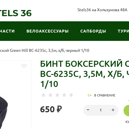
Stels36 на Хользунова 48А
ЧАСТИ
ВЕЛОАКСЕССУАРЫ
САПБОРДЫ
ТУР
кий Green Hill BC-6235c, 3,5м, х/б, черный 1/10
БИНТ БОКСЕРСКИЙ G
BC-6235C, 3,5М, Х/Б
1/10
В СРАВНЕНИЕ
650 ₽
К