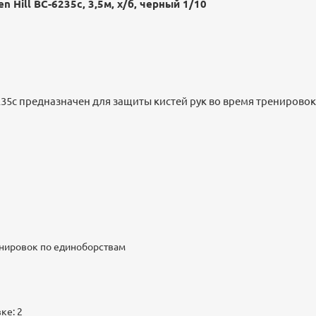
n Hill BC-6235c, 3,5м, х/б, черный 1/10
235c предназначен для защиты кистей рук во время тренирово
енировок по единоборствам
ке: 2