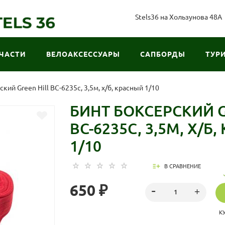
Stels36 на Хользунова 48А
ЧАСТИ
ВЕЛОАКСЕССУАРЫ
САПБОРДЫ
ТУР
кий Green Hill BC-6235c, 3,5м, х/б, красный 1/10
БИНТ БОКСЕРСКИЙ G
BC-6235C, 3,5М, Х/Б
1/10
В СРАВНЕНИЕ
650 ₽
К