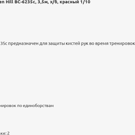
n Hill BC-6235c, 3,5м, х/б, красный 1/10
235c предназначен для защиты кистей рук во время тренирово
енировок по единоборствам
ке: 2