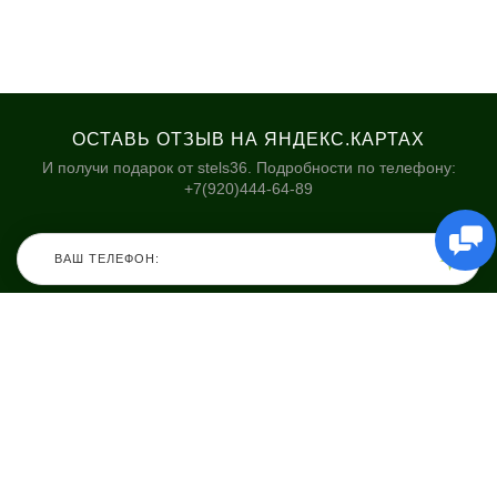
ОСТАВЬ ОТЗЫВ НА ЯНДЕКС.КАРТАХ
И получи подарок от stels36. Подробности по телефону:
+7(920)444-64-89
КАТАЛОГ
НАШИ МАГАЗИНЫ
Велосипеды
Stels36 на Хользунова 48А
Гироскутеры
Политика обработки
персональных данных