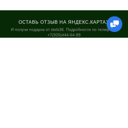
ОСТАВЬ ОТЗЫВ НА ЯНДЕКС.КАРТАХ
И получи подарок от stels36. Подробности по телефону:
+7(920)444-64-89
КАТАЛОГ
НАШИ МАГАЗИНЫ
Велосипеды
Stels36 на Хользунова 48А
Гироскутеры
Политика обработки
персональных данных
Самокаты
Электросамокаты и