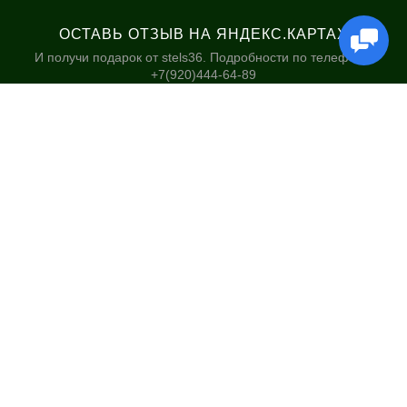
ОСТАВЬ ОТЗЫВ НА ЯНДЕКС.КАРТАХ
И получи подарок от stels36. Подробности по телефону:
+7(920)444-64-89
КАТАЛОГ
НАШИ МАГАЗИНЫ
Велосипеды
Stels36 на Хользунова 48А
Гироскутеры
Политика обработки
персональных данных
Самокаты
Электросамокаты и
Электровелосипеды