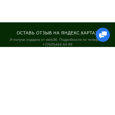
ОСТАВЬ ОТЗЫВ НА ЯНДЕКС.КАРТАХ
И получи подарок от stels36. Подробности по телефону:
+7(920)444-64-89
КАТАЛОГ
НАШИ МАГАЗИНЫ
Велосипеды
Stels36 на Хользунова 48А
Гироскутеры
Политика обработки