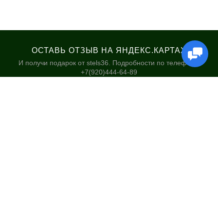
ОСТАВЬ ОТЗЫВ НА ЯНДЕКС.КАРТАХ
И получи подарок от stels36. Подробности по телефону:
+7(920)444-64-89
КАТАЛОГ
НАШИ МАГАЗИНЫ
Велосипеды
Stels36 на Хользунова 48А
Гироскутеры
Политика обработки
персональных данных
Самокаты