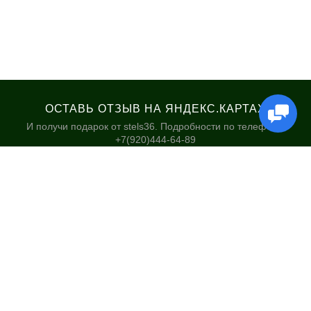
ОСТАВЬ ОТЗЫВ НА ЯНДЕКС.КАРТАХ
И получи подарок от stels36. Подробности по телефону:
+7(920)444-64-89
КАТАЛОГ
НАШИ МАГАЗИНЫ
Велосипеды
Stels36 на Хользунова 48А